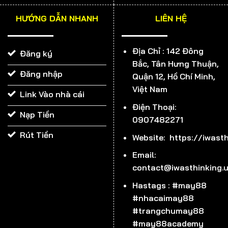
HƯỚNG DẪN NHANH
LIÊN HỆ
Địa Chỉ :
142 Đông
Đăng ký
Bắc, Tân Hưng Thuận,
Đăng nhập
Quận 12, Hồ Chí Minh,
Việt Nam
Link Vào nhà cái
Điện Thoại:
Nạp Tiền
0907482271
Rút Tiền
Website: https://iwast
Email:
contact@iwasthinking.
Hastags : #may88
#nhacaimay88
#trangchumay88
#may88academy