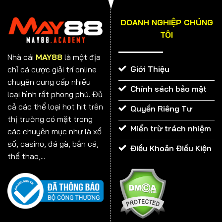
DOANH NGHIỆP CHÚNG
TÔI
Nhà cái
MAY88
là một địa
Giới Thiệu
chỉ cá cược giải trí online
chuyên cung cấp nhiều
Chính sách bảo mật
loại hình rất phong phú. Đủ
cả các thể loại hot hit trên
Quyền Riêng Tư
thị trường có mặt trong
Miển trừ trách nhiệm
các chuyên mục như là xổ
số, casino, đá gà, bắn cá,
Điều Khoản Điều Kiện
thể thao,...