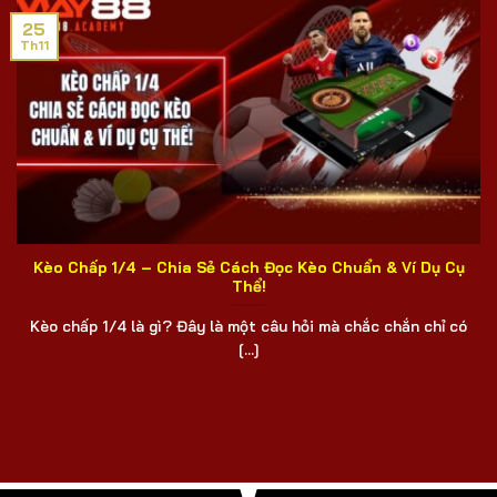
tiền,… Nếu như biết tận dụng mọi người có thể kiếm về
25
Th11
thêm chục triệu vốn cược.
Giao diện dễ tiếp cận
Hơn hết nếu đến chuyên mục Thể Thao, hội viên không
cần phải lo lắng đến chuyện khó sử dụng, khó tiếp cận.
Giao diện nhà cái được thiết kế, bố trí tối ưu và cực khoa
học; hãy yên tâm nếu có là lần đầu đến cũng dễ dàng sử
dụng.
Kèo Chấp 1/4 – Chia Sẻ Cách Đọc Kèo Chuẩn & Ví Dụ Cụ
Thể!
Lời Kết
Kèo chấp 1/4 là gì? Đây là một câu hỏi mà chắc chắn chỉ có
Phía trên là những thông tin mà chúng tôi muốn chia sẻ
[...]
cho mọi người biết về
Thể Thao MAY88
. Một điểm đến
tuyệt vời và đáng để bạn đến theo dõi tham gia đặt
cược. Cơ hội tuyệt vời cho bạn thỏa mãn đam mê của
mình và kiếm thêm thu nhập khủng từ nền tảng giải trí
trực tuyến.