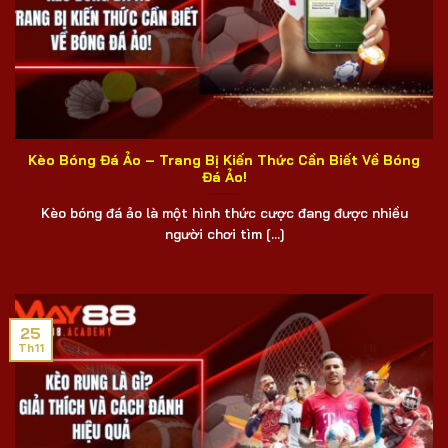
Những bộ môn Thể Thao MAY88 hấp dẫn
nhất
Tại chuyên mục Thể Thao MAY88 người tham gia sẽ
được trải nghiệm cá cược trên những bộ môn đẳng cấp.
Cụ thể:
Kèo Bóng Đá Ảo – Trang Bị Kiến Thức Cần Biết Về Bóng
Đá Ảo!
Bóng Đá:
Người chơi sẽ được trải nghiệm đặt cược với
Kèo bóng đá ảo là một hình thức cược đang được nhiều
tỷ lệ kèo cược cực cao trên các trận đấu tầm cỡ thế giới
người chơi tìm [...]
như World Cup, Euro,… Tất nhiên sẽ còn có cả các giải
đấu quốc gia đầy hấp dẫn và kịch tính thú vị.
Bóng Rổ:
Bộ môn này không qua phổ biến bằng Bóng Đá
25
những chúng tôi biết rằng trên thị trường cũng vẫn có rất
Th11
nhiều game thủ quan tâm. Cược Bóng Rổ với tỷ lệ canh
tranh nhưng đem đến cơ hội nhận thưởng khủng. Hơn thế
khách hàng khi tham gia cược bóng rổ, hội viên sẽ còn
nhận được sự hỗ trợ nhiệt tình của nhà cái. Nên nói nhất