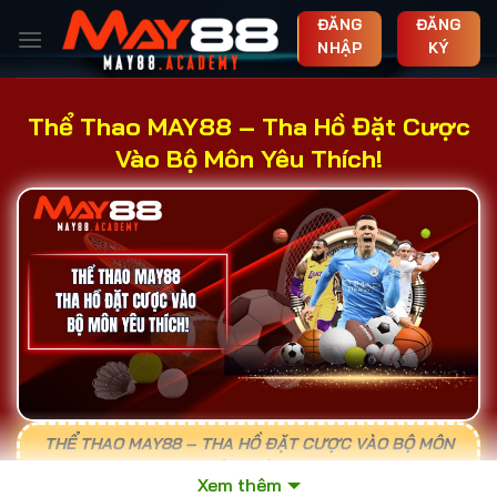
Chuyển
ĐĂNG
ĐĂNG
đến
NHẬP
KÝ
nội
dung
Thể Thao MAY88 – Tha Hồ Đặt Cược
Vào Bộ Môn Yêu Thích!
THỂ THAO MAY88 – THA HỒ ĐẶT CƯỢC VÀO BỘ MÔN
YÊU THÍCH!
Xem thêm