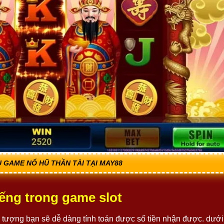
U GAME NỔ HŨ THẦN TÀI TẠI MAY88
iếng trong game slot
u tượng bạn sẽ dễ dàng tính toán được số tiền nhận được. dưới