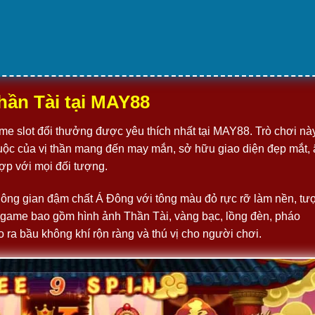
hần Tài tại MAY88
me slot đổi thưởng được yêu thích nhất tại MAY88. Trò chơi nà
huộc của vị thần mang đến may mắn, sở hữu giao diện đẹp mắt,
hợp với mọi đối tượng.
hông gian đậm chất Á Đông với tông màu đỏ rực rỡ làm nền, tư
 game bao gồm hình ảnh Thần Tài, vàng bạc, lồng đèn, pháo
ra bầu không khí rộn ràng và thú vị cho người chơi.