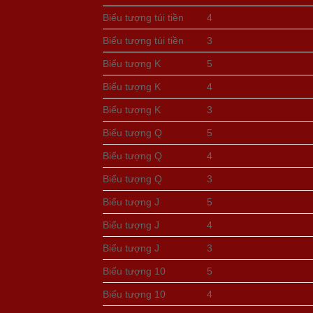
Biểu tượng túi tiền
4
Biểu tượng túi tiền
3
Biểu tượng K
5
Biểu tượng K
4
Biểu tượng K
3
Biểu tượng Q
5
Biểu tượng Q
4
Biểu tượng Q
3
Biểu tượng J
5
Biểu tượng J
4
Biểu tượng J
3
Biểu tượng 10
5
Biểu tượng 10
4