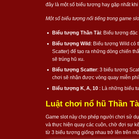
đây là một số biểu tượng hay gặp nhất khi
Một số biểu tượng nổi tiếng trong game slo
Biểu tượng Thần Tài
: Biểu tượng đặc 
Biểu tượng Wild
: Biểu tượng Wild có 
Scatter) để tạo ra những dòng chiến th
sẽ trúng hũ xu.
Biểu tượng Scatter
: 3 biểu tượng Scat
chơi sẽ nhận được vòng quay miễn phí
Biểu tượng K, A, 10
: Là những biểu 
Luật chơi nổ hũ Thần Tà
Game slot này cho phép người chơi sử dụn
và thực hiện quay các cuộn, chờ đợi sự 
từ 3 biểu tượng giống nhau trở lên trên m